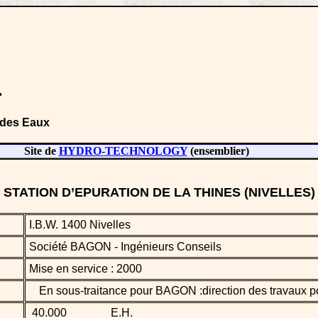
t des Eaux
Site de
HYDRO-TECHNOLOGY
(ensemblier)
STATION D’EPURATION DE
LA THINES (NIVELLES)
I.B.W. 1400 Nivelles
Société BAGON - Ingénieurs Conseils
Mise en service : 2000
En sous-traitance pour BAGON :direction des travaux po
40.000
E.H.