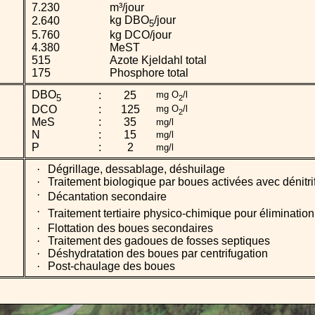
7.230
m³/jour
kg DBO
/jour
2.640
5
5.760
kg DCO/jour
4.380
MeST
515
Azote Kjeldahl total
175
Phosphore total
DBO
:
25
mg O
/l
5
2
DCO
:
125
mg O
/l
2
MeS
:
35
mg/l
N
:
15
mg/l
P
:
2
mg/l
·
Dégrillage, dessablage, déshuilage
·
Traitement biologique par boues activées avec dénitri
·
Décantation secondaire
·
Traitement tertiaire physico-chimique pour éliminatio
·
Flottation des boues secondaires
·
Traitement des gadoues de fosses septiques
·
Déshydratation des boues par centrifugation
·
Post-chaulage des boues